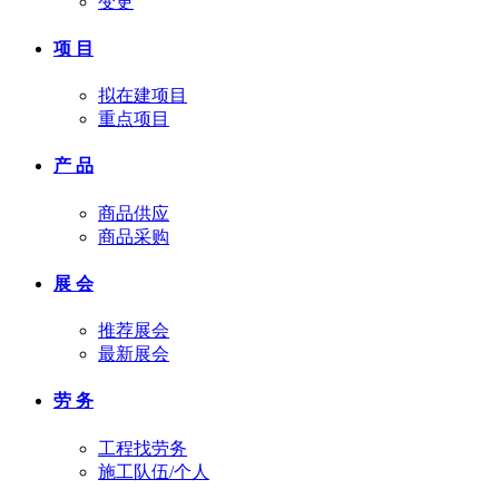
变更
项 目
拟在建项目
重点项目
产 品
商品供应
商品采购
展 会
推荐展会
最新展会
劳 务
工程找劳务
施工队伍/个人