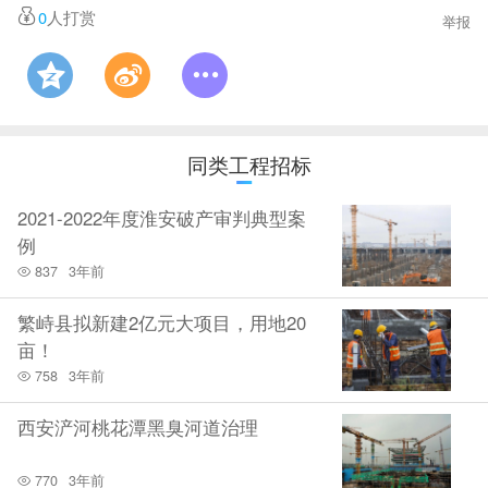
好
，单方面的去做管理，就不能成为一个合格的管理
0
人打赏
举报
人员，只能说是一个调度人员，机械的工作在那个施
工点需多长时间完成和机械完成后下步工作施工点在
那段落（或机械在施工到什么程度就算该工作完
成）。比如施工过程中吊车占位如何合理安排工作，
同类工程招标
余土、材料的堆放位置，都需要管理人员有一定的学
2021-2022年度淮安破产审判典型案
习能力。管理人员要给自己列一些目标，一个一个去
例
完成。特别是技术人员初涉工程管理，做到每天进步
837
3年前
一小步，天天有进步。
繁峙县拟新建2亿元大项目，用地20
亩！
758
3年前
5
管生产必须管安全
安全和生产是一个有机的整体，安全和生产
西安浐河桃花潭黑臭河道治理
要一起抓。
管生产的同事要做到五同时，就是计划、
770
3年前